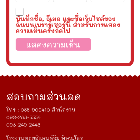
บันทึกชื่อ, อีเมล และชื่อเว็บไซต์ของ
ฉันบนเบราว์เซอร์นี้ สำหรับการแสดง
ความเห็นครั้งถัดไป
สอบถามส่วนลด
โทร : 055-906410 สำนักงาน
093-283-5554
098-249-2448
โรงงานทอยส์แอนด์จิม พิษณุโลก