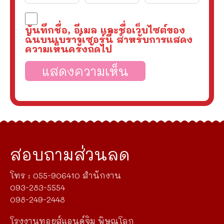
บันทึกชื่อ, อีเมล และชื่อเว็บไซต์ของ
ฉันบนเบราว์เซอร์นี้ สำหรับการแสดง
ความเห็นครั้งถัดไป
สอบถามส่วนลด
โทร : 055-906410 สำนักงาน
093-283-5554
098-249-2448
โรงงานทอยส์แอนด์จิม พิษณุโลก