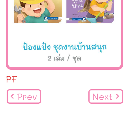
PF
Prev
Next