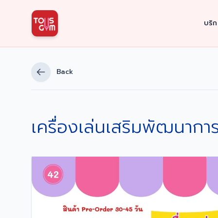
บริก
Back
เครื่องเล่นเสริมพัฒนาการ