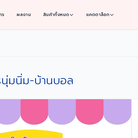
าร
ผลงาน
สินค้าทั้งหมด
แคตตาล็อก
นุ่มนิ่ม-บ้านบอล