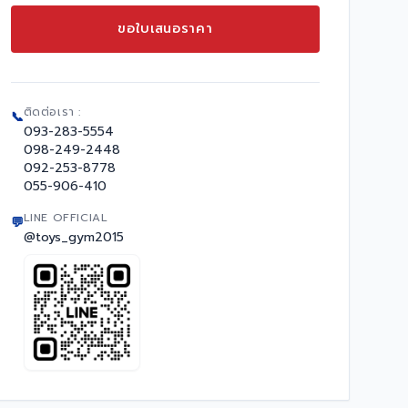
ขอใบเสนอราคา
ติดต่อเรา :
📞
093-283-5554
098-249-2448
092-253-8778
055-906-410
LINE OFFICIAL
💬
@toys_gym2015