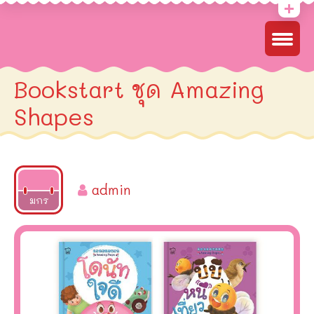
Bookstart ชุด Amazing
Shapes
admin
2022
มกร