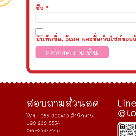
ชื่อ
*
บันทึกชื่อ, อีเมล และชื่อเว็บไซต์ข
สอบถามส่วนลด
Line
@to
โทร : 055-906410 สำนักงาน
093-283-5554
098-249-2448