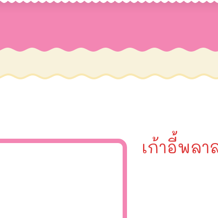
เก้าอี้พลา