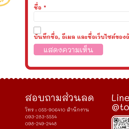
ชื่อ
*
บันทึกชื่อ, อีเมล และชื่อเว็บไซต์ข
สอบถามส่วนลด
Line
@to
โทร : 055-906410 สำนักงาน
093-283-5554
098-249-2448