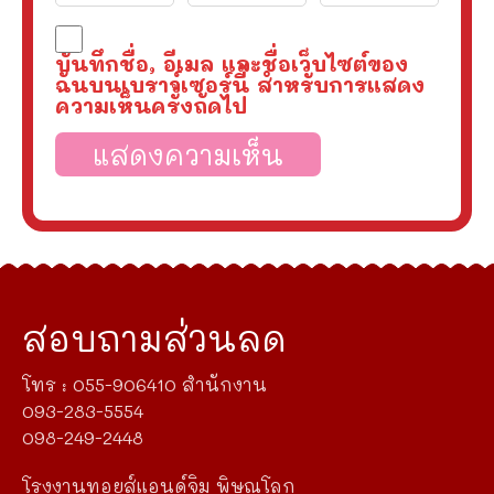
บันทึกชื่อ, อีเมล และชื่อเว็บไซต์ของ
ฉันบนเบราว์เซอร์นี้ สำหรับการแสดง
ความเห็นครั้งถัดไป
สอบถามส่วนลด
โทร : 055-906410 สำนักงาน
093-283-5554
098-249-2448
โรงงานทอยส์แอนด์จิม พิษณุโลก