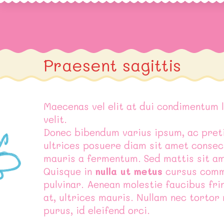
Praesent sagittis
Maecenas vel elit at dui condimentum l
velit.
Donec bibendum varius ipsum, ac preti
ultrices posuere diam sit amet conse
mauris a fermentum. Sed mattis sit am
Quisque in
nulla ut metus
cursus commo
pulvinar. Aenean molestie faucibus frin
at, ultrices mauris. Nullam nec tortor
purus, id eleifend orci.