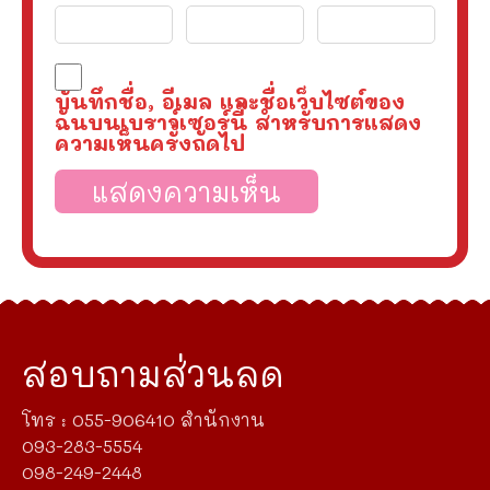
บันทึกชื่อ, อีเมล และชื่อเว็บไซต์ของ
ฉันบนเบราว์เซอร์นี้ สำหรับการแสดง
ความเห็นครั้งถัดไป
สอบถามส่วนลด
โทร : 055-906410 สำนักงาน
093-283-5554
098-249-2448