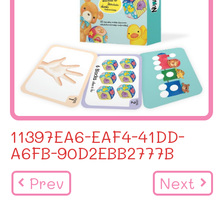
11397EA6-EAF4-41DD-
A6FB-90D2EBB2777B
Prev
Next