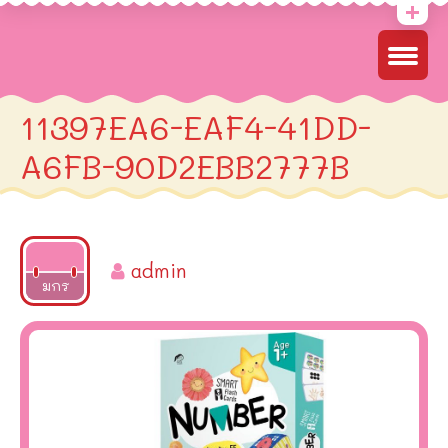
11397EA6-EAF4-41DD-
A6FB-90D2EBB2777B
admin
2022
มกร