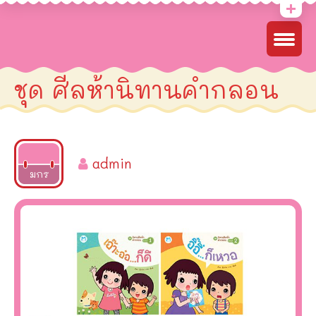
ชุด ศีลห้านิทานคำกลอน
admin
2022
มกร