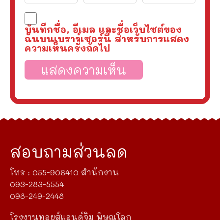
บันทึกชื่อ, อีเมล และชื่อเว็บไซต์ของ
ฉันบนเบราว์เซอร์นี้ สำหรับการแสดง
ความเห็นครั้งถัดไป
สอบถามส่วนลด
โทร : 055-906410 สำนักงาน
093-283-5554
098-249-2448
โรงงานทอยส์แอนด์จิม พิษณุโลก