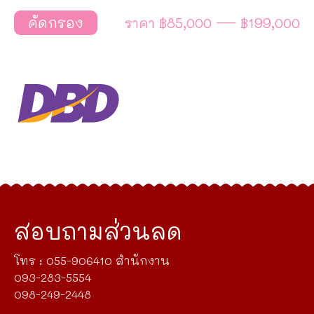
ราคา
฿85,000
—
฿199,000
คัดกรอง
ราคา
ราคา
ต่ำ
สูงสุด
สุด
สอบถามส่วนลด
โทร : 055-906410 สำนักงาน
093-283-5554
098-249-2448