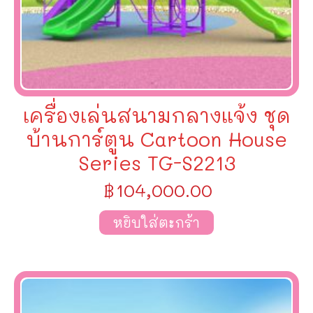
เครื่องเล่นสนามกลางแจ้ง ชุด
บ้านการ์ตูน Cartoon House
Series TG-S2213
฿
104,000.00
หยิบใส่ตะกร้า