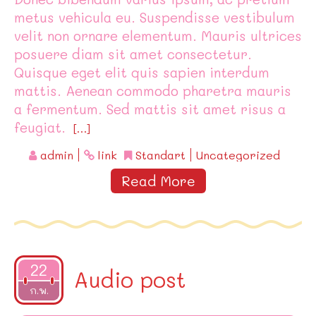
metus vehicula eu. Suspendisse vestibulum
velit non ornare elementum. Mauris ultrices
posuere diam sit amet consectetur.
Quisque eget elit quis sapien interdum
mattis. Aenean commodo pharetra mauris
a fermentum. Sed mattis sit amet risus a
feugiat.
[…]
admin
link
Standart
Uncategorized
Read More
22
Audio post
2015
ก.พ.