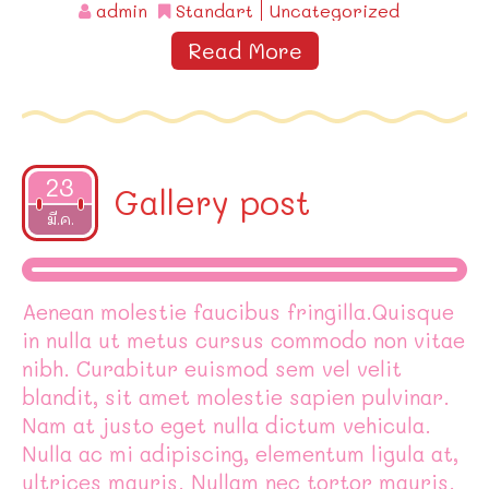
admin
Standart
Uncategorized
Read More
23
Gallery post
2015
มี.ค.
Aenean molestie faucibus fringilla.Quisque
in nulla ut metus cursus commodo non vitae
nibh. Curabitur euismod sem vel velit
blandit, sit amet molestie sapien pulvinar.
Nam at justo eget nulla dictum vehicula.
Nulla ac mi adipiscing, elementum ligula at,
ultrices mauris. Nullam nec tortor mauris.