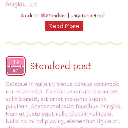
feugiat.
[…]
admin
Standart
Uncategorized
Read More
17
Standard post
2015
ม.ค.
Quisque in nulla ut metus cursus commodo
non vitae nibh. Curabitur euismod sem vel
velit blandit, sit amet molestie sapien
pulvinar. Aenean molestie faucibus fringilla.
Nam at justo eget nulla dictum vehicula.
Nulla ac mi adipiscing, elementum ligula at,