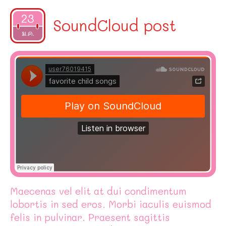
23
SoundCloud post
2015
ม.ค.
Maecenas vel elit at dui condimentum
lobortis in sed eros. Morbi iaculis euismod
felis in pulvinar. Praesent sagittis