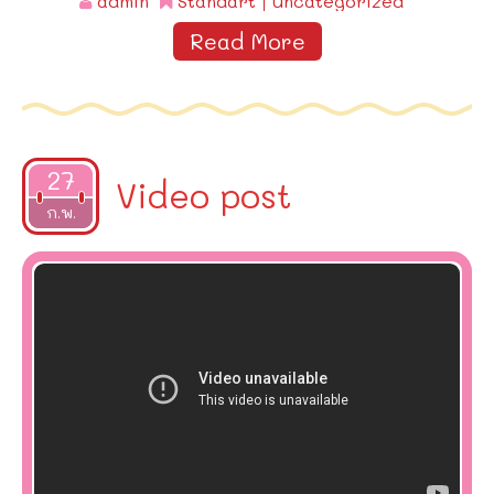
admin
Standart
Uncategorized
Read More
27
Video post
2015
ก.พ.