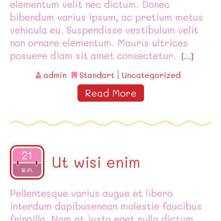
elementum velit nec dictum. Donec
bibendum varius ipsum, ac pretium metus
vehicula eu. Suspendisse vestibulum velit
non ornare elementum. Mauris ultrices
posuere diam sit amet consectetur.
[…]
admin
Standart
Uncategorized
Read More
21
Ut wisi enim
2015
ม.ค.
Pellentesque varius augue et libero
interdum dapibusenean molestie faucibus
fringilla. Nam at justo eget nulla dictum