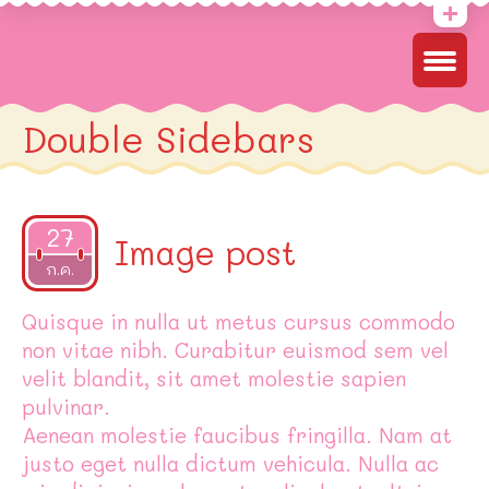
Double Sidebars
27
Image post
2015
ก.ค.
Quisque in nulla ut metus cursus commodo
non vitae nibh. Curabitur euismod sem vel
velit blandit, sit amet molestie sapien
pulvinar.
Aenean molestie faucibus fringilla. Nam at
justo eget nulla dictum vehicula. Nulla ac