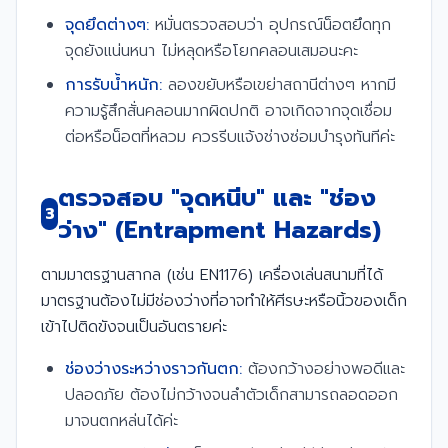
จุดยึดต่างๆ:
หมั่นตรวจสอบว่า อุปกรณ์น็อตยึดทุก
จุดยังแน่นหนา ไม่หลุดหรือโยกคลอนเสมอนะคะ
การรับน้ำหนัก:
ลองขยับหรือเขย่าสถานีต่างๆ หากมี
ความรู้สึกสั่นคลอนมากผิดปกติ อาจเกิดจากจุดเชื่อม
ต่อหรือน็อตที่หลวม ควรรีบแจ้งช่างซ่อมบำรุงทันทีค่ะ
ตรวจสอบ "จุดหนีบ" และ "ช่อง
3
ว่าง" (Entrapment Hazards)
ตามมาตรฐานสากล (เช่น EN1176) เครื่องเล่นสนามที่ได้
มาตรฐานต้องไม่มีช่องว่างที่อาจทำให้ศีรษะหรือนิ้วของเด็ก
เข้าไปติดขังจนเป็นอันตรายค่ะ
ช่องว่างระหว่างราวกันตก:
ต้องกว้างอย่างพอดีและ
ปลอดภัย ต้องไม่กว้างจนลำตัวเด็กสามารถลอดออก
มาจนตกหล่นได้ค่ะ