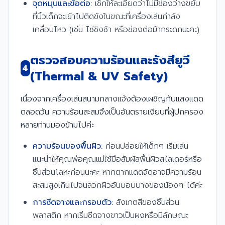
จุดหมุนและข้อต่อ:
เช็กให้ละเอียดว่าไม่มีช่องว่างขยับ
ที่นิ้วเด็กจะเข้าไปติดขังในขณะที่เครื่องเล่นกำลัง
เคลื่อนไหว (เช่น โซ่ชิงช้า หรือช่องต่อม้ากระดกนะคะ)
ตรวจสอบความร้อนและรังสียูวี
4
(Thermal & UV Safety)
เนื่องจากเครื่องเล่นสนามกลางแจ้งต้องเผชิญกับแสงแดด
ตลอดวัน ความร้อนสะสมจึงเป็นอันตรายเงียบที่ผู้ปกครอง
หลายท่านมองข้ามไปค่ะ
ความร้อนของพื้นผิว:
ก่อนปล่อยให้เด็กๆ เริ่มเล่น
แนะนำให้คุณพ่อคุณแม่ใช้มือสัมผัสพื้นผิวสไลเดอร์หรือ
ชิ้นส่วนโลหะก่อนนะคะ หากตากแดดจัดอาจมีความร้อน
สะสมสูงเกินไปจนลวกผิวอันบอบบางของน้องๆ ได้ค่ะ
การซีดจางและกรอบตัว:
สังเกตสีของชิ้นส่วน
พลาสติก หากเริ่มซีดจางขาวเป็นผงหรือมีลักษณะ