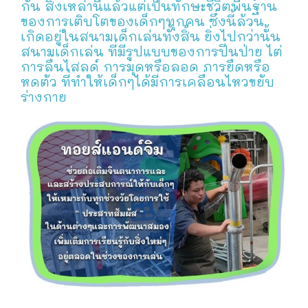
กัน สิ่งเหล่านี้แล้วแต่เป็นทักษะชีวิตพื้นฐาน
ของการเติบโตของเด็กๆทุกคน ซึ่งนี้ล้วน
เกิดอยู่ในสนามเด็กเล่นทั้งสิ้น ยิ่งไปกว่านั้น
สนามเด็กเล่น ที่มีรูปแบบของการปีนป่าย ไต่
การลื่นไสลด์ การมุดหรือลอด การยืดหรือ
หดตัว ที่ทำให้เด็กๆได้มีการเคลื่อนไหวขยับ
ร่างกาย